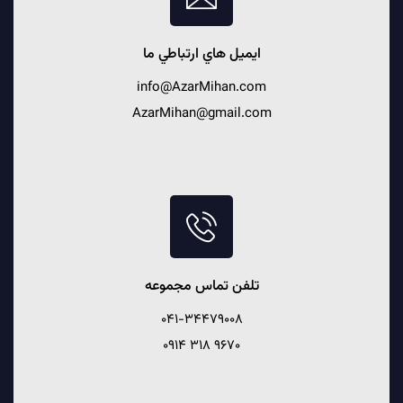
ايميل هاي ارتباطي ما
info@AzarMihan.com
AzarMihan@gmail.com
تلفن تماس مجموعه
041-34479008
9670 318 0914