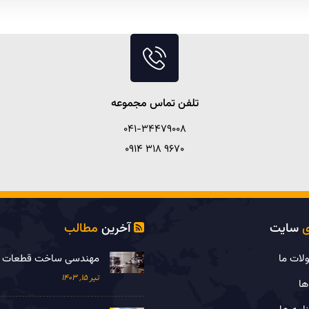
تلفن تماس مجموعه
041-34479008
9670 318 0914
ی
سایت
آخرین
مطالب

ات ما
مهندسی ساخت قطعات
تیر 15, 1403
ها