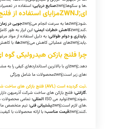
استفاده در تعمیرات کشتیzwnj;ها و سکوها.
صنایع دریایی:
مزایای استفاده از فلنج بازکن هیدرولیکی گوهZWNJ;ای
با این ابزار، عملیات باز کردن فلنجzwnj;ها به سرعت انجام میzwnj;شود.
صرفهzwnj;جویی در زما
این ابزار به طور کامل از روشهای دستی و غیرایمن جلوگیری میzwnj;کند.
کاهش خطرات ایمنی:
به دلیل استفاده از مواد مرغوب، عمر مفید بالایی دارد.
پایداری و دوام طولانی:
با کاهش زمان توقف تجهیزات و جلوگیری از آسیب به تجهیزات، هزینهzwnj;های عملیاتی کاهش میzwnj;یابد.
کاهش هزینهzwnj;ها:
چرا فلنج بازکن هیدرولیکی گوه ای
محصولات ما شامل ویژگیzwnj;های زیر است:
فلنج بازکن های ساخت شرکت آذرمیهن تائیدیه وزارت نفت را دارا بوده و در لیست بلند وزارت نفت (AVL) ثبت گردیده است.
می باشند.
گارانتی:
فلنج بازکن های ساخت شرکت آذرمیهن دارا
تمامی محصولات ما مطابق با استانداردهای جهانی ISO تولید میzwnj;شوند.
استانداردهای بینzwnj;المللی:
تیم متخصص ما همیشه آماده پاسخگویی به سوالات و ارائه راهنماییzwnj;های لازم است.
پشتیبانی فنی:
با ارائه محصولات با کیفیت در بهترین قیمت، مشتریان ما بهترین ارزش خرید را تجربه میzwnj;کنند.
قیمت مناسب: