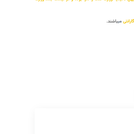
رانتی
می
باشند.