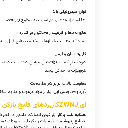
توان هیدرولیکی بالا
با استفاده از سیستم هیدرولیکی پیشرفته، این ابزار قادر به ایجاد نیروی زیادی برای جدا کردن فلنجzwnj;ها بدون آسیب به سطوح آنzwnj;ها است.
تنوع در اندازهzwnj;ها و ظرفیتzwnj;ها
فلنج بازکن هیدرولیکی گوهzwnj;ای در اندازهzwnj;ها و ظرفیتzwnj;های مختلفی عرضه میzwnj;شود که متناسب با نیازهای مختلف صنایع قابل استفاده است.
کاربرد آسان و ایمن
تجهیزات به حداقل برسد.
مقاومت بالا در برابر شرایط سخت
جنس این ابزار از مواد مرغوب و مقاوم ساخته شده است که در برابر شرایط سخت محیطی و فشار بالا دوام میzwnj;آورد.
کاربردهای فلنج بازکن هیدرولیکی گوهZWNJ;ای
باز کردن اتصالات فلنجی در خطوط لوله و تجهیزات تحت فشار.
صنایع نفت و گاز:
تعمیرات و نگهداری تجهیزات فشار بالا.
صنایع پتروشیمی:
جداسازی ایمن فلنجzwnj;ها در تجهیزات حرارتی و هیدرولیکی.
نیروگاهzwnj;ها: