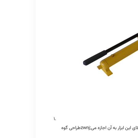
طراحی گوهzwnj;ای این ابزار به آن اجازه میzwnj;دهد تا با حداقل فضای موجود، حداکثر نیروی لازم برای باز کردن فلنجzwnj;ها را اعمال کند. این ویژگی باعث میzwnj;شود حتی