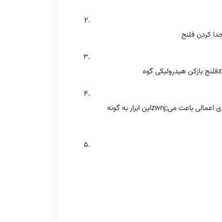
این ابزار به گونهzwnj;ای طراحی شده است که استفاده از آن برای اپراتورها ساده و ایمن باشد. همچنین، قابلیت کنترل دقیق نیروی اعمالی باعث میzwnj;شود خطر آسیب به