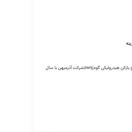
شرکت آذرمیهن با سالzwnj;ها تجربه در زمینه تولید و توزیع تجهیزات صنعتی، فلنج بازکن هیدرولیکی گوهzwnj;ای با بالاترین استانداردهای کیفی را به مشتریان خود ارائه میzwnj;دهد.