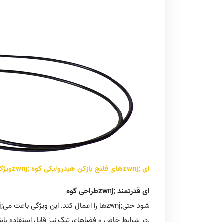
ویژگیzwnj; های فلنج بازکن هیدرولیکی گوهzwnj; ای
طراحی گوهzwnj; ای قدرتمند
در شرایط خاص و فضاهای تنگ نیز قابل استفاده باشد.