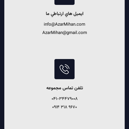
ايميل هاي ارتباطي ما
info@AzarMihan.com
AzarMihan@gmail.com
تلفن تماس مجموعه
041-34479008
9670 318 0914