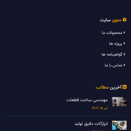
منوی
سایت

محصولات ما
پروژه ها
گواهینامه ها
تماس با ما
آخرین
مطالب

مهندسی ساخت قطعات
تیر 15, 1403
ابزارآلات دقیق تولید